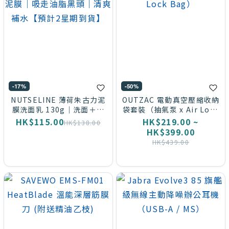
-17%
-50%
NUTSELINE 薄荷朱古力泥
OUTZAC 電動真空壓縮收納
膜洗面乳 130g｜洗面＋泥
袋套裝（抽氣泵 x Air Lock
膜｜吸走油脂黑頭｜清爽補
Bag）
HK$115.00
HK$219.00 ~
HK$138.00
水【預計2星期到貨】
HK$399.00
HK$439.00