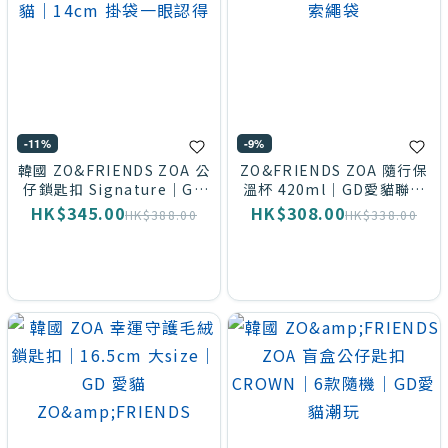
-11%
-9%
韓國 ZO&FRIENDS ZOA 公
ZO&FRIENDS ZOA 隨行保
仔鎖匙扣 Signature｜GD
溫杯 420ml｜GD愛貓聯乘
愛貓雲朵貓｜14cm 掛袋一
｜冷熱飲都裝得｜附索繩袋
HK$345.00
HK$308.00
HK$388.00
HK$338.00
眼認得