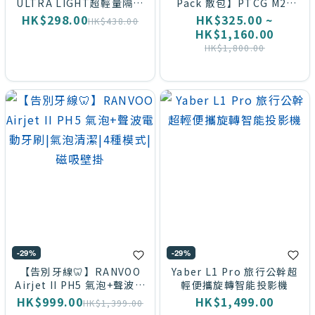
ULTRA LIGHT超輕量隔熱
Pack 散包】PTCG M2a
遮光縮骨遮/摺疊傘/縮骨遮/
MEGA Dream ex (5包裝 一
HK$298.00
HK$325.00 ~
HK$438.00
短遮
包10張 ) MEGAドリームex
HK$1,160.00
HK$1,800.00
-29%
-29%
【告別牙線🦷】RANVOO
Yaber L1 Pro 旅行公幹超
Airjet II PH5 氣泡+聲波電
輕便攜旋轉智能投影機
動牙刷|氣泡清潔|4種模式|
HK$999.00
HK$1,499.00
HK$1,399.00
磁吸壁掛