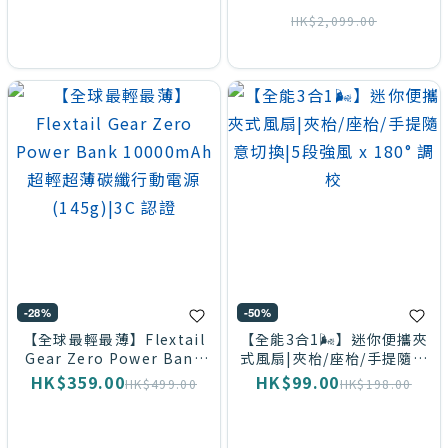
HK$2,099.00
-28%
-50%
【全球最輕最薄】Flextail
【全能3合1🌬️】迷你便攜夾
Gear Zero Power Bank
式風扇|夾枱/座枱/手提隨意
10000mAh 超輕超薄碳纖
切換|5段強風 x 180° 調校
HK$359.00
HK$99.00
HK$499.00
HK$198.00
行動電源 (145g)|3C 認證