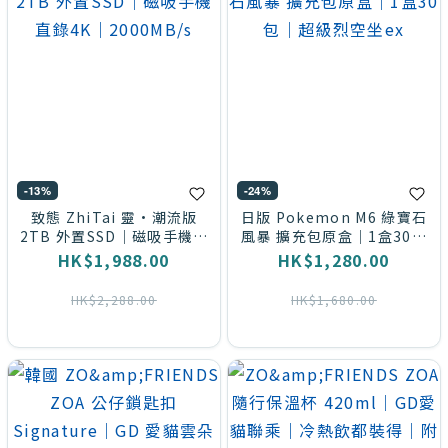
-13%
-24%
致態 ZhiTai 靈·潮流版
日版 Pokemon M6 綠寶石
2TB 外置SSD｜磁吸手機直
風暴 擴充包原盒｜1盒30包
錄4K｜2000MB/s
｜超級烈空坐ex
HK$1,988.00
HK$1,280.00
HK$2,288.00
HK$1,680.00