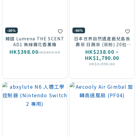
-20%
-94%
韓國 Lumena THE SCENT
日本世界自然遺產鹿兒島長
AD1 無線霧化香薰機
壽茶 日茜茶 (茶粉) 20包/
盒|三高必備|餐後降血糖|油
HK$398.00
HK$238.00 ~
HK$499.00
脂分降
HK$1,790.00
HK$3,990.00