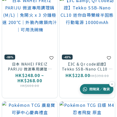
-59%
-43%
日本 WAHEI FREIZ
【3C & Qr code認證】
PARIJU 微波專用調理鍋
Tekko SSB-Nano CL10 迷
(M/L)｜免開火 x 3 分鐘極速
你自帶雙線半固態行動電源
HK$248.00 ~
HK$228.00
HK$398.00
200℃｜外脆內嫩鎖肉汁｜
10000mAh
HK$268.00
可用洗碗機
×
HK$600.00
問現貨／取貨