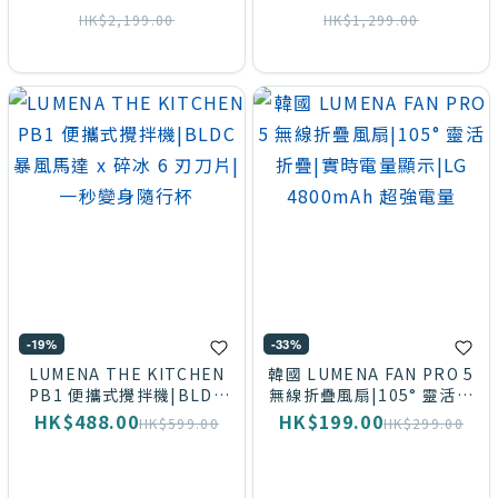
HK$2,199.00
HK$1,299.00
-19%
-33%
LUMENA THE KITCHEN
韓國 LUMENA FAN PRO 5
PB1 便攜式攪拌機|BLDC
無線折疊風扇|105° 靈活折
暴風馬達 x 碎冰 6 刃刀片|
疊|實時電量顯示|LG
HK$488.00
HK$199.00
HK$599.00
HK$299.00
一秒變身隨行杯
4800mAh 超強電量