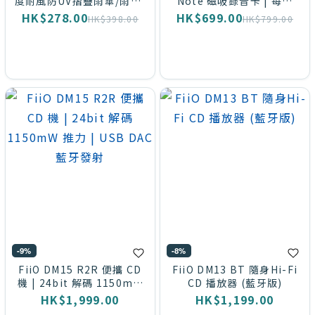
度耐風防UV摺疊雨傘/雨遮/
Note 磁吸錄音卡 | 每月
縮骨遮/短遮
600 分鐘免費轉錄 | AI 會議
HK$278.00
HK$699.00
HK$398.00
HK$799.00
語音轉文字
-9%
-8%
FiiO DM15 R2R 便攜 CD
FiiO DM13 BT 隨身Hi-Fi
機 | 24bit 解碼 1150mW
CD 播放器 (藍牙版)
推力 | USB DAC 藍牙發射
HK$1,999.00
HK$1,199.00