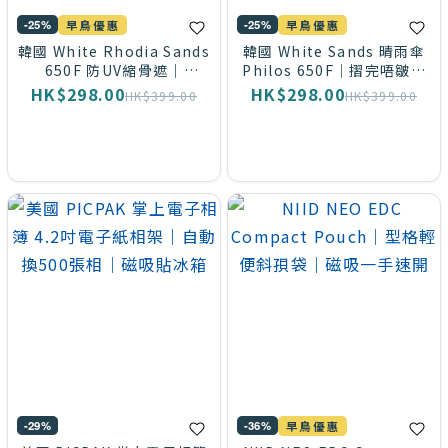
-25%
-25%
早鳥優惠
早鳥優惠
韓國 White Rhodia Sands
韓國 White Sands 晴雨傘
650F 防UV縮骨遮｜
Philos 650F｜摺完唔皺｜
~
UPF50+ 遮陽擋雨兩用｜摺
UPF50+ 防曬｜手開自動收
HK$298.00
HK$298.00
HK$399.00
HK$399.00
完唔皺
顏
色
黑色
(103)
白色
(71)
藍色
(39)
-29%
-36%
早鳥優惠