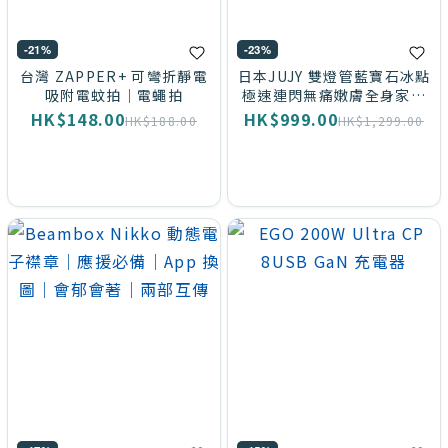
-21%
-23%
台灣 ZAPPER+ 可彎折靜電
日本JUJY 雙燈管藍寶石冰點
吸附電蚊拍｜電蠅拍
極速連閃無痛嫩膚全身家用
脫毛儀 PRO 2.0｜八分鐘全
HK$148.00
HK$999.00
HK$188.00
HK$1,299.00
身冰感脫毛｜專攻粗硬毛