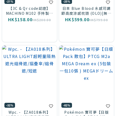
-21%
-25%
【3C & Qr code認證】
日本 Blue Blood 水感可調
MACHINO M102 手持製冷
節高度涼感枕頭 (OLO)|無重
高速風扇(連移動電源功能)
力感|體壓分散|可水洗
HK$158.00
HK$599.00
HK$200.00
HK$799.00
-32%
-82%
Wpc. - 【ZA018系列】
Pokémon 寶可夢【日版