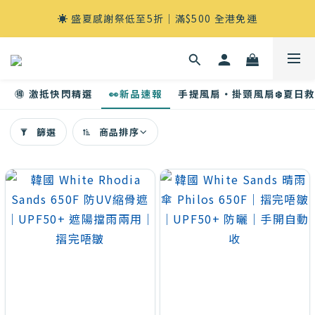
☀️ 盛夏感謝祭低至5折｜滿$500 全港免運
4
4
2
7
7
4
5
3
☀️ 盛夏感謝祭低至5折｜滿$500 全港免運
3
3
1
6
6
3
4
2
:
:
:
2
2
0
5
5
2
3
1
即刻去睇
日
時
分
秒
1
1
4
4
1
2
0
☀️ 盛夏感謝祭低至5折｜滿$500 全港免運
0
0
3
3
0
1
🉐 激抵快閃精選
👀新品速報
手提風扇・掛頸風扇❄️夏日
2
2
0
👀新品速報
篩選
商品排序
1
1
0
0
套
用
篩
選
(0/20)
價格
(HK$)