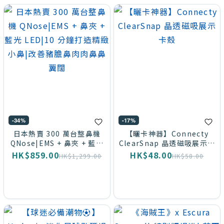
-34%
-17%
日本熱賣 300 萬台整鼻機
【曬卡神器】Connecty
QNose|EMS + 鼻夾 + 藍光
ClearSnap 晶透磁吸展示卡
LED|10 分鐘打造精緻小鼻|
殼
HK$859.00
HK$48.00
HK$1,299.00
HK$58.00
改善豬膽鼻肉肉鼻鼻翼闊