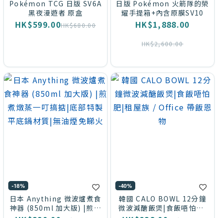
Pokémon TCG 日版 SV6A
日版 Pokémon 火箭隊的榮
黑夜漫遊者 原盒
耀手提箱+內含原膜SV10
HK$599.00
HK$1,888.00
HK$680.00
HK$2,600.00
-18%
-40%
日本 Anything 微波爐煮食
韓國 CALO BOWL 12分鐘
神器 (850ml 加大版) |煎煮
微波減醣飯煲|食飯唔怕肥|
燉蒸一叮搞掂|底部特製平底
租屋族 / Office 帶飯恩物