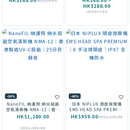
HK$168.00
HK$68.00 ~
HK$250.00
價
HK$288.00
(請
HK$313.00
訂單
備註
顏
色)
(9)
米
色
(9)
看
-24%
-40%
更
NanoFIL 納濾飛 納米殺菌
日本 NIPLUX 頭皮按摩儀
空氣清新機 NMA-12｜香港
EMS HEAD SPA PREMIUM
多
製造UV-C殺菌｜25分貝靜
｜6 手法揉頭皮｜IPX7 全機
HK$1,280.00
HK$959.00
HK$1,599.00
音
防水
品
HK$1,680.00