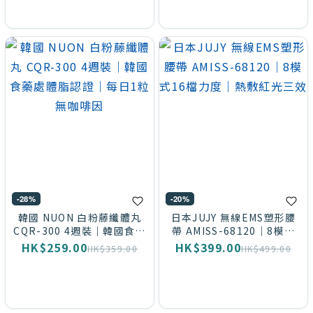
牌
Garmma
(34)
Neville
Derma
Lab Ex
(23)
yohome
-28%
-20%
(23)
韓國 NUON 白粉藤纖體丸
日本JUJY 無線EMS塑形腰
CQR-300 4週裝｜韓國食藥
帶 AMISS-68120｜8模式
ego
處體脂認證｜每日1粒無咖啡
16檔力度｜熱敷紅光三效
HK$259.00
HK$399.00
HK$359.00
HK$499.00
(17)
因
EGO
(16)