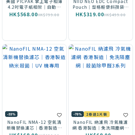
灰色
美國 PICPAK 掌上電子相簿
NIID NEO EDC Compact
4.2吋電子紙相架｜自動換
Pouch｜型格輕便斜孭袋｜
(27)
500張相｜磁吸貼冰箱
磁吸一手速開
HK$568.00
HK$319.00
HK$799.00
HK$499.00
紫色
(23)
粉紅
色
(20)
綠色
(16)
【最
抵
買】
-33%
-78%
2卷送1片裝
2件
NanoFIL NMA-12 空氣清
NanoFIL 納濾飛 冷氣機濾
新機替換濾芯｜香港製造納
網 香港製造｜免洗隔塵網｜
優惠
米殺菌｜UV 機專用
殺菌除甲醛3系列