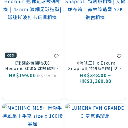
-33%
【球迷必備潮物⚽️】
《海賊王》x Escura
Hedonic 迷你足球數碼相機
Snaproll 特別版相機| 艾爾
| 43mm 激細足球造型| 球
帕布篇 | 菲林筒造型 Y2K 復
HK$199.00
HK$348.00 ~
HK$299.00
迷睇波打卡玩具相機
古相機
HK$3,380.00