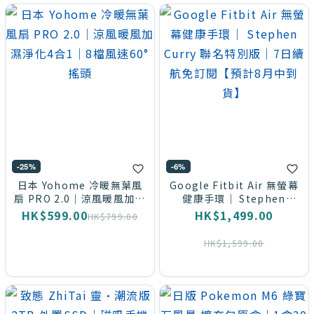
Willa
(13)
Sanrio
(10)
comforbot
(10)
-25%
-6%
動漫
日本 Yohome 冷暖無葉風
Google Fitbit Air 無螢幕
扇 PRO 2.0｜涼風暖風加濕
健康手環｜ Stephen
工房
淨化4合1｜8檔風速60°搖頭
Curry 聯名特別版｜7日續
HK$599.00
HK$1,499.00
HK$799.00
(10)
航免訂閱【預計8月中到貨】
HK$1,599.00
看
更
多