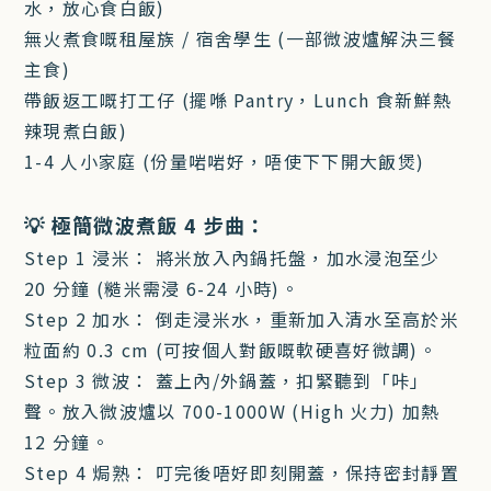
水，放心食白飯)
無火煮食嘅租屋族 / 宿舍學生 (一部微波爐解決三餐
主食)
帶飯返工嘅打工仔 (擺喺 Pantry，Lunch 食新鮮熱
辣現煮白飯)
1-4 人小家庭 (份量啱啱好，唔使下下開大飯煲)
💡 極簡微波煮飯 4 步曲：
Step 1 浸米： 將米放入內鍋托盤，加水浸泡至少
20 分鐘 (糙米需浸 6-24 小時)。
Step 2 加水： 倒走浸米水，重新加入清水至高於米
粒面約 0.3 cm (可按個人對飯嘅軟硬喜好微調)。
Step 3 微波： 蓋上內/外鍋蓋，扣緊聽到「咔」
聲。放入微波爐以 700-1000W (High 火力) 加熱
12 分鐘。
Step 4 焗熟： 叮完後唔好即刻開蓋，保持密封靜置