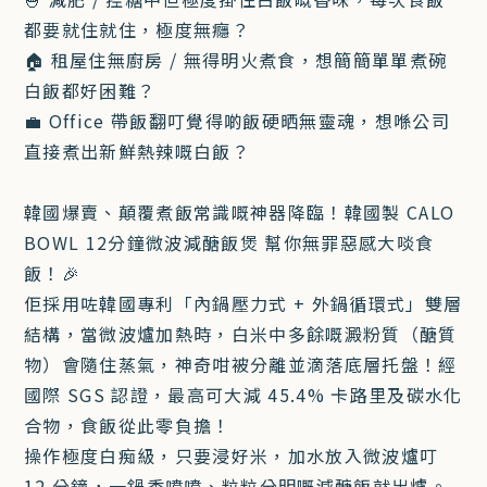
都要就住就住，極度無癮？
🏠 租屋住無廚房 / 無得明火煮食，想簡簡單單煮碗
白飯都好困難？
💼 Office 帶飯翻叮覺得啲飯硬晒無靈魂，想喺公司
直接煮出新鮮熱辣嘅白飯？
韓國爆賣、顛覆煮飯常識嘅神器降臨！韓國製 CALO
BOWL 12分鐘微波減醣飯煲 幫你無罪惡感大啖食
飯！🎉
佢採用咗韓國專利「內鍋壓力式 + 外鍋循環式」雙層
結構，當微波爐加熱時，白米中多餘嘅澱粉質（醣質
物）會隨住蒸氣，神奇咁被分離並滴落底層托盤！經
國際 SGS 認證，最高可大減 45.4% 卡路里及碳水化
合物，食飯從此零負擔！
操作極度白痴級，只要浸好米，加水放入微波爐叮
12 分鐘，一鍋香噴噴、粒粒分明嘅減醣飯就出爐。