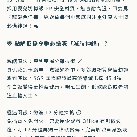
採用嬰兒奶樽級 PP 安全材質，無毒耐高溫，四隻馬
卡龍靚色任揀，絕對係每個小家庭同注重健康人士嘅
必備神鍋！🚀
🌟 點解佢係今季必搶嘅「減脂神鍋」？
減醣魔法：專利雙層分離技術 🪄
真係減到卡路里！煮飯過程中，多餘澱粉質會自動過
濾到底層。SGS 國際認證最高減醣減卡達 45.4%，
令白飯變得更輕盈健康，啱晒生酮、低碳飲食或者關
注血糖人士。
極速開飯：微波 12 分鐘搞掂 ⏱️
免插電、免開火！只要屋企或者 Office 有部微波
爐，叮 12 分鐘再焗一陣就食得，完美解決單身族或