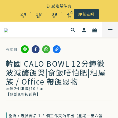
☀️ 盛夏感謝祭低至5折｜滿$500 全港免運
⏰ 感謝祭仲有
3
5
2
9
1
5
4
:
:
:
2
4
1
8
0
9
4
3
即刻去睇
日
時
分
秒
1
3
0
7
8
3
2
0
2
6
7
2
1
☀️ 盛夏感謝祭低至5折｜滿$500 全港免運
1
5
6
1
0
0
4
5
0
分享到
3
4
2
3
韓國 CALO BOWL 12分鐘微
1
2
波減醣飯煲|食飯唔怕肥|租屋
0
1
族 / Office 帶飯恩物
0
📣買2件即減$10！📣
【預計8月初到貨】
全店，現貨商品 1-3 個工作天內寄出（星期一至六發