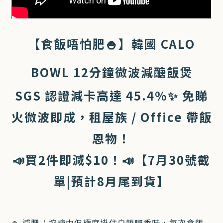
【食飯唔怕肥🍚】韓國 CALO
BOWL 12分鐘微波減醣飯煲
SGS 認證減卡高達 45.4%✨ 免睇
火微波即成，租屋族 / Office 帶飯
恩物！
📣買2件即減$10！📣【7月30號截
單|預計8月尾到貨】
🍚 減肥 / 控糖中但極度掛住白飯嘅香味，每次食飯