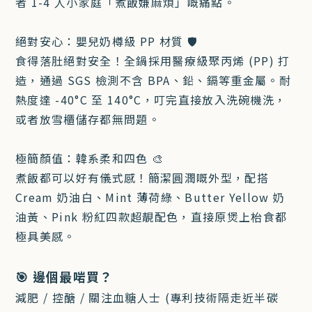
者 1-4 人小家庭「煮飯嫌麻煩」嘅痛點。
絕對安心：嬰兒奶樽級 PP 材質 🛡️
食得落肚絕對安全！全鍋採用醫療級聚丙烯 (PP) 打
造，通過 SGS 檢測不含 BPA、鉛、鎘等重金屬。耐
熱度達 -40°C 至 140°C，叮完直接放入洗碗機洗，
或者放雪櫃儲存都無問題。
極簡顏值：韓系柔和四色 🎨
煮飯都可以好有儀式感！簡潔圓潤嘅外型，配搭
Cream 奶油白、Mint 薄荷綠、Butter Yellow 奶
油黃、Pink 粉紅四款超靚配色，直接原煲上枱食都
極具美感。
🎯 邊個最啱買？
減肥 / 控醣 / 關注血糖人士 (專利技術隔走近半碳