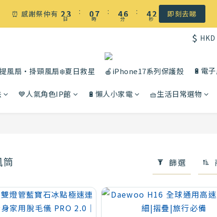
☀️ 盛夏感謝祭低至5折｜滿$500 全港免運
:
:
:
2
3
0
7
4
6
4
1
⏰ 感謝祭仲有
即刻去睇
日
時
分
秒
1
2
6
3
5
3
0
$
HKD
0
1
5
2
4
2
☀️ 盛夏感謝祭低至5折｜滿$500 全港免運
0
4
1
3
1
3
0
2
0
🔋電
提風扇・掛頸風扇❄️夏日救星
🍎iPhone17系列保護殼
2
1
法
💙人氣角色IP館
🔋懶人小家電
🧺生活日常選物
1
0
0
風筒
篩選