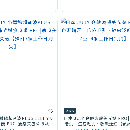
-16%
小纖鵝超音波PLUS LLLT全身
日本 JUJY 逆齡煥膚美光機 PRO
儀 PRO|瘦身美容科技嘅新
暗沉、痘痘毛孔、敏敏泛紅【預計
預計7個工作日到貨】
個工作日到貨】