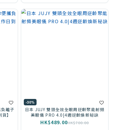
-30%
便攜負離子
日本 JUJY 雙頭全效全眼周逆齡聚能射頻
到貨】
美眼儀 PRO 4.0|4週逆齡煥新秘訣
HK$489.00
HK$700.00