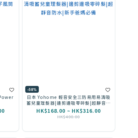
-58%
 Power
日本 Yohome 輕音安全三防易用易清吸
筒
蓄兒童理髮器|邊剪邊吸零碎髮|超靜音防
水|新手爸媽必備
00
HK$168.00 ~ HK$316.00
HK$400.00