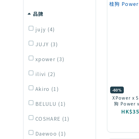
品牌
jujy (4)
JUJY (3)
xpower (3)
ilivi (2)
Akiro (1)
-60%
XPower x 
BELULU (1)
狗 Power 
HK$35
COSHARE (1)
Daewoo (1)