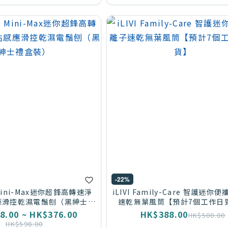
-22%
 Mini-Max迷你超鋒高轉速淨
iLIVI Family-Care 智護迷你
感應滑控乾濕電鬚刨（黑紳士禮
速乾無葉風筒【預計7個工作日
盒裝）
8.00 ~ HK$376.00
HK$388.00
HK$500.00
HK$598.00