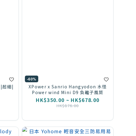
-60%
|超細|
XPower x Sanrio Hangyodon 水怪
Power wind Mini D9 負離子風筒
HK$350.00 ~ HK$678.00
HK$876.00