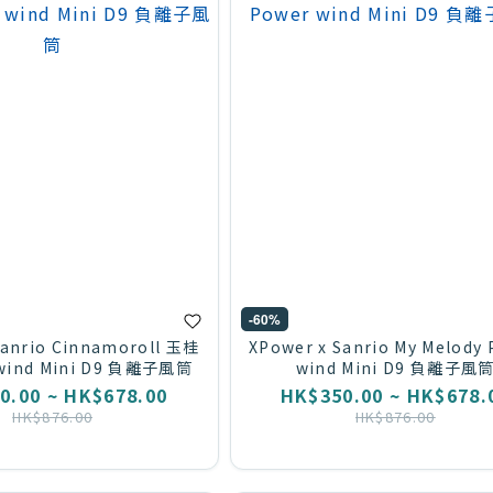
-60%
Sanrio Cinnamoroll 玉桂
XPower x Sanrio My Melody
wind Mini D9 負離子風筒
wind Mini D9 負離子風
0.00 ~ HK$678.00
HK$350.00 ~ HK$678.
HK$876.00
HK$876.00