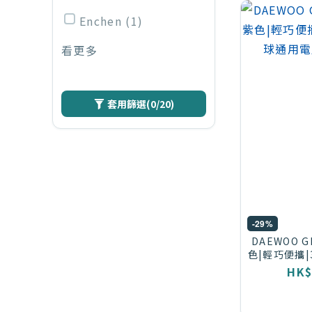
Enchen (1)
看更多
套用篩選
(0/20)
-29%
DAEWOO 
色|輕巧便攜
用電
HK$