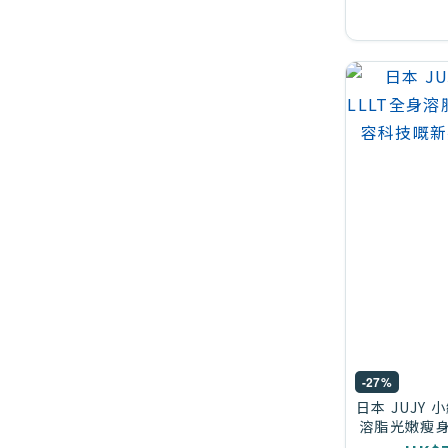
-27%
日本 JUJY 
溶脂光嫩瘦身
突破【