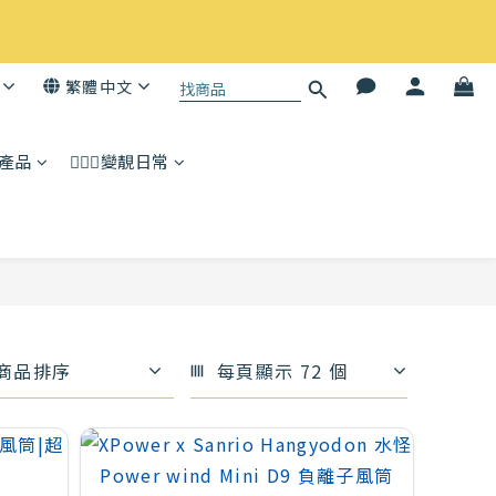
繁體中文
子產品
💆🏻‍♀️變靚日常
商品排序
每頁顯示 72 個