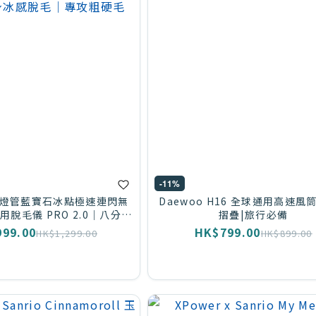
-11%
 雙燈管藍寶石冰點極速連閃無
Daewoo H16 全球通用高速風筒
脫毛儀 PRO 2.0｜八分鐘
摺疊|旅行必備
冰感脫毛｜專攻粗硬毛
99.00
HK$799.00
HK$1,299.00
HK$899.00