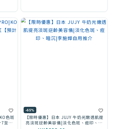
-65%
|KO色斑
【限時優惠】日本 JUJY 牛奶光嫩透肌提
7至14
亮淡斑逆齡美容儀|淡化色斑、痘印、暗
沉|李施嬅自用推介