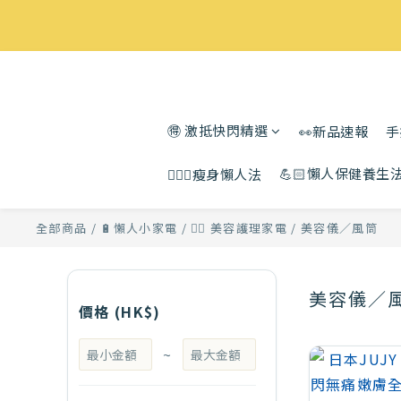
🉐 激抵快閃精選
👀新品速報
手
💪🏻懶人保健養生
🧘🏻‍♀️瘦身懶人法
全部商品
/
🔋懶人小家電
/
🧖‍♀️ 美容護理家電
/
美容儀／風筒
美容儀／
價格 (HK$)
~