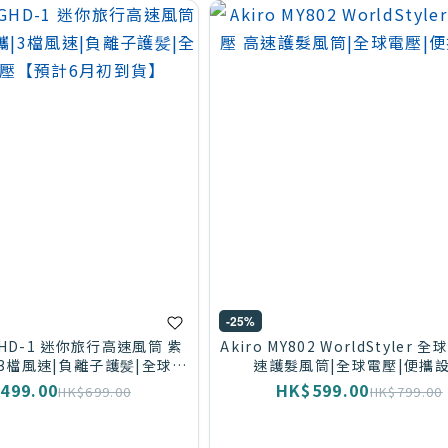
-25%
GHD-1 迷你旅行高速風筒 紫
Akiro MY802 WorldStyler 
|3檔風速|負離子護髪|全球通
速護髮風筒|全球電壓|便攜
壓【預計6月初到貨】
499.00
HK$599.00
HK$699.00
HK$799.00