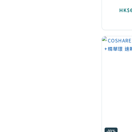
HK$6
-33%