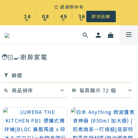
☀️ 盛夏感謝祭低至5折｜滿$500 全港免運
⏰ 感謝祭仲有
7
3
5
1
9
5
4
:
:
:
6
2
4
0
8
4
9
3
即刻去睇
日
時
分
秒
5
1
3
7
3
8
2
4
0
2
6
2
7
1
☀️ 盛夏感謝祭低至5折｜滿$500 全港免運
3
1
5
1
6
0
2
0
4
0
5
🧑🏻‍🍳廚房家電
1
3
4
0
2
3
套
篩選
1
2
用
0
1
篩
商品排序
每頁顯示 72 個
0
選
(0/20)
價格
(HK$)