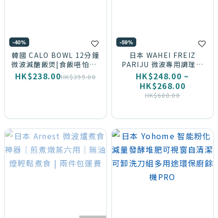
Mint
(薄
荷
-40%
-59%
綠)
韓國 CALO BOWL 12分鐘
日本 WAHEI FREIZ
微波減醣飯煲|食飯唔怕肥|
PARIJU 微波專用調理鍋
(1)
租屋族 / Office 帶飯恩物
(M/L)｜免開火 x 3 分鐘極
HK$238.00
HK$248.00 ~
HK$399.00
速 200℃｜外脆內嫩鎖肉汁
HK$268.00
Pink
｜可用洗碗機
HK$600.00
(粉
紅)
(1)
灰
色
(1)
白
色