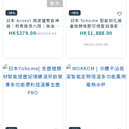
售完
(1)
-18%
-18%
綠
日本 Arnest 微波爐煮食神
日本 Yohome 智能粉化減
器｜煎煮燉蒸六用｜無油煙
量發酵堆肥可視窗自清潔可
色
輕鬆煮食 | 兩件包運費
卸洗刀組多用途環保廚餘機
HK$279.00
HK$1,888.00
HK$339.00
(1)
PRO
HK$2,299.00
豆
蔻
綠
(1)
品
牌
yohome
(6)