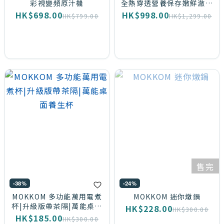
彩視變頻原汁機
全熱穿透營養保存嫩鮮澈脂
Mokkom
多功能高端養生料理鍋
HK$698.00
HK$998.00
HK$799.00
HK$1,299.00
(1)
Petrus
(1)
看
更
多
售完
-38%
-24%
MOKKOM 多功能萬用電煮
MOKKOM 迷你燉鍋
杯|升級版帶茶隔|萬能桌面
HK$228.00
HK$300.00
養生杯
HK$185.00
HK$300.00