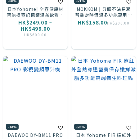
Anything
-58%
-21%
(1)
日本Yohome| 全壺健康材
MOKKOM | 分體不沾易潔
智能提壺記憶續溫茶飲營養
智能定時恆溫多功能萬用電
多功能便利控溫養生壺PRO
熱水杯
HK$249.00 ~
HK$158.00
Arnest
HK$200.00
HK$499.00
(1)
HK$600.00
CALO
BOWL
(1)
JNC
(1)
LUMENA
(1)
MOKKOM
-13%
-23%
(1)
DAEWOO DY-BM11 PRO
日本 Yohome FIR 遠紅外