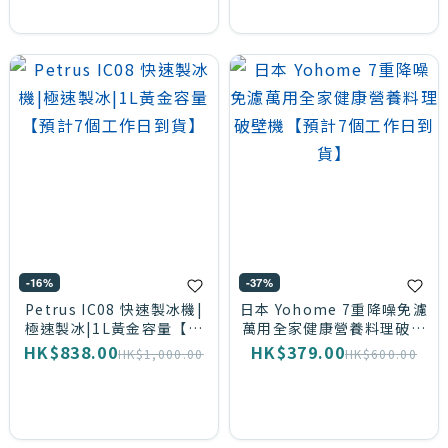
-16%
-37%
Petrus IC08 快速製冰機|
日本 Yohome 7重降噪免濾
極速製冰|1L黃金容量【預
萬用全家健康營養料理破壁
計7個工作日到貨】
機【預計7個工作日到貨】
HK$838.00
HK$379.00
HK$1,000.00
HK$600.00