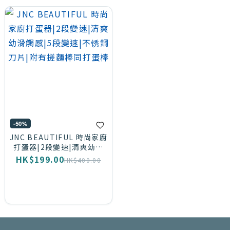
-50%
JNC BEAUTIFUL 時尚家廚
打蛋器|2段變速|清爽幼滑
觸感|5段變速|不锈鋼刀片|
HK$199.00
HK$400.00
附有搓麵棒同打蛋棒