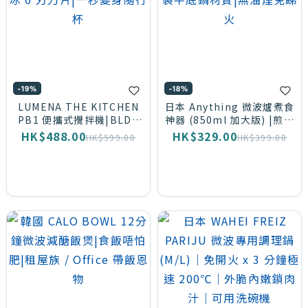
~
-19%
-18%
顏
LUMENA THE KITCHEN
日本 Anything 微波爐煮食
色
PB1 便攜式攪拌機|BLDC
神器 (850ml 加大版) |煎煮
暴風馬達 x 碎冰 6 刃刀片|
燉蒸一叮搞掂|底部特製平
HK$488.00
HK$329.00
HK$599.00
HK$399.00
一秒變身隨行杯
底鍋材質|無油煙免睇火
Butter
Yellow
(奶油
黃) (1)
Cream
(奶油
白)
(1)