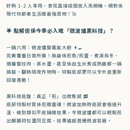
好夠 1-2 人享用，食完直接成個放入洗碗機，絕對係
現代快節奏生活嘅最強恩物！🚀
🌟 點解佢係今季必入嘅「微波爐黑科技」？
一鍋六用：微波爐變萬能大廚 👨‍🍳
完美覆蓋日常所需！無論係煎魚/煎蛋、煮湯烏冬、
燉蘿蔔炆肉、蒸水蛋，甚至係由生米煮成熟飯都一鍋
搞掂。翻熱隔夜炸物時，特製底部更可以令外皮重新
回復香脆！
黑科技底盤：真正「煎」出微焦感 🥓
底部特製材質係佢嘅靈魂！微波加熱時底部會極速升
溫，做到類似平底鍋嘅效果，令微波爐都可以輕鬆煎
出靚靚荷包蛋同豆腐，效果遠超普通微波容器。