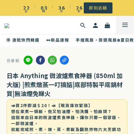
☀️ 盛夏感謝祭低至5折｜滿$500 全港免運
:
:
:
2
2
0
3
3
6
2
5
即刻去睇
日
時
分
秒
1
1
2
2
5
1
4
☀️ 盛夏感謝祭低至5折｜滿$500 全港免運
0
0
1
1
4
0
3
0
0
3
2
🉐 激抵快閃精選
👀新品速報
手提風扇・掛頸風扇❄️夏日
2
1
1
0
0
分享到
日本 Anything 微波爐煮食神器 (850ml 加
大版) |煎煮燉蒸一叮搞掂|底部特製平底鍋材
質|無油煙免睇火
📣買2件即減＄20！📣【現貨庫存緊張】
想在家煮一頓飯，但又怕油煙、怕洗鑊、怕麻煩？
這個來自日本的微波爐煮食神器，讓你只需一個容器、
一部微波爐，
就能完成煎、煮、燉、蒸、煮飯及翻熱炸物六大烹調功