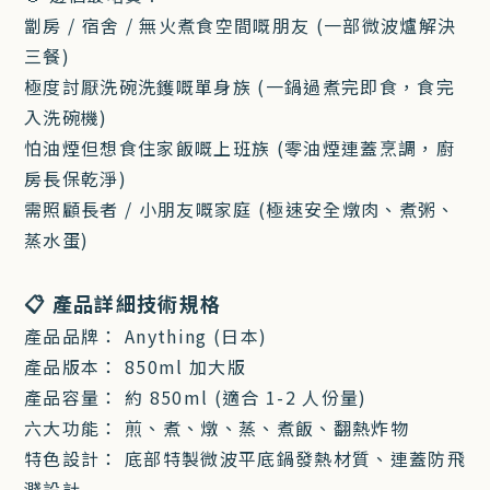
劏房 / 宿舍 / 無火煮食空間嘅朋友 (一部微波爐解決
三餐)
極度討厭洗碗洗鑊嘅單身族 (一鍋過煮完即食，食完
入洗碗機)
怕油煙但想食住家飯嘅上班族 (零油煙連蓋烹調，廚
房長保乾淨)
需照顧長者 / 小朋友嘅家庭 (極速安全燉肉、煮粥、
蒸水蛋)
📋 產品詳細技術規格
產品品牌： Anything (日本)
產品版本： 850ml 加大版
產品容量： 約 850ml (適合 1-2 人份量)
六大功能： 煎、煮、燉、蒸、煮飯、翻熱炸物
特色設計： 底部特製微波平底鍋發熱材質、連蓋防飛
濺設計