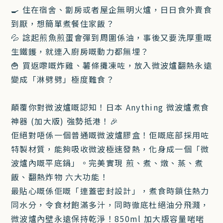
🍳 住在宿舍、劏房或者屋企無明火爐，日日食外賣食
到厭，想簡單煮餐住家飯？
💦 諗起煎魚煎蛋會彈到周圍係油，事後又要洗厚重嘅
生鐵鑊，就連入廚房嘅動力都無埋？
🍟 買返嚟嘅炸雞、薯條攤凍咗，放入微波爐翻熱永遠
變成「淋劈劈」極度難食？
顛覆你對微波爐嘅認知！日本 Anything 微波爐煮食
神器 (加大版) 強勢抵港！🎉
佢絕對唔係一個普通嘅微波爐膠盒！佢嘅底部採用咗
特製材質，能夠吸收微波極速發熱，化身成一個「微
波爐內嘅平底鍋」。完美實現 煎、煮、燉、蒸、煮
飯、翻熱炸物 六大功能！
最貼心嘅係佢嘅「連蓋密封設計」，煮食時鎖住熱力
同水分，令食材飽滿多汁，同時徹底杜絕油分飛濺，
微波爐內壁永遠保持乾淨！850ml 加大版容量啱啱