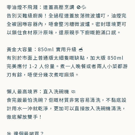
零油煙不飛濺：連蓋高壓烹調 🚫💦
告別災難級廚房！全過程連蓋放落微波爐叮，油煙完
全被困喺容器內，唔會整污糟微波爐。密封環境更可
以鎖住食材原汁原味，還原親手下廚嘅飽滿口感。
黃金大容量：850ml 實用升級 🥣
有別於市面上普通版太細隻嘅缺點，加大版 850ml
完美應付 1-2 人份量。煮一人晚餐或者兩人小菜都游
刃有餘，唔使分幾次煮咁麻煩。
懶人最高境界：直入洗碗機 🧼
食完飯最怕洗碗？佢嘅材質非常容易清洗，不黏底設
計用水一沖就乾淨，更加可以直接放入洗碗機清洗，
徹底解放雙手！
🎯 邊個最啱買？