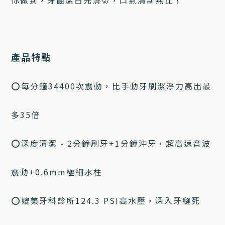
你做到，牙齒潔白光滑🦷，口氣清新無比！
產品特點
⭕每分鐘34400次震動，比手動牙刷潔淨力高出最
多35倍
⭕深度清潔 - 2分鐘刷牙+1分鐘沖牙，超高速音波
震動+0.6mm極細水柱
⭕媲美牙科診所124.3 PSI高水壓，深入牙縫死