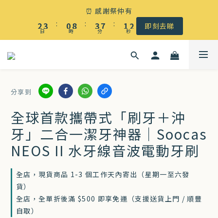
☀️ 盛夏感謝祭低至5折｜滿$500 全港免運
⏰ 感謝祭仲有
3
4
1
9
4
8
2
3
:
:
:
2
3
0
8
3
7
1
2
即刻去睇
日
時
分
秒
1
2
7
2
6
0
1
0
1
6
1
5
0
☀️ 盛夏感謝祭低至5折｜滿$500 全港免運
0
5
0
4
4
3
分享到
3
2
2
1
全球首款攜帶式「刷牙＋沖
1
0
牙」二合一潔牙神器｜Soocas
0
NEOS II 水牙線音波電動牙刷
全店，現貨商品 1-3 個工作天內寄出（星期一至六發
貨）
全店，全單折後滿 $500 即享免運（支援送貨上門 / 順豐
自取）