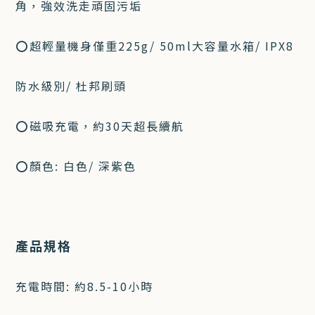
角，強效洗走頑固污垢
⭕超輕量機身僅重225g/ 50ml大容量水箱/ IPX8
防水級別/ 杜邦刷頭
⭕磁吸充電，約30天超長續航
⭕顏色: 白色/ 深紫色
產品規格
充電時間: 約8.5-10小時