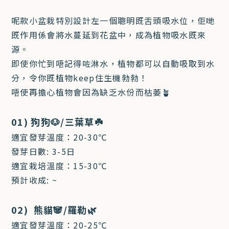
呢款小盆栽特別設計左一個聰明既舌頭吸水位，佢哋
既作用係會將水蔓延到花盆中，成為植物吸水既來
源。
即使你忙到唔記得咗淋水，植物都可以自動吸取到水
分，令你既植物keep住生機勃勃！
唔使再擔心植物會因為缺乏水份而枯萎🪴
01) 狗狗🐶/三葉草☘️
適宜發芽溫度：20-30℃
發芽日數: 3-5日
適宜栽培溫度：15-30℃
預計收成: ~
02) 熊貓🐼/羅勒🌿
適宜發芽溫度：20-25℃