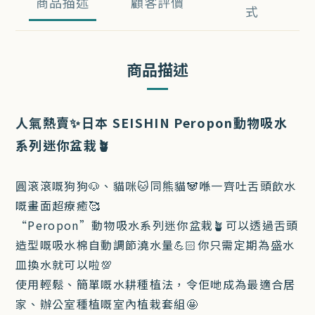
商品描述
顧客評價
式
商品描述
人氣熱賣✨日本 SEISHIN Peropon動物吸水
系列迷你盆栽🪴
圓滾滾嘅狗狗🐶、貓咪🐱同熊貓🐼喺一齊吐舌頭飲水
嘅畫面超療癒🥰
“Peropon”動物吸水系列迷你盆栽🪴可以透過舌頭
造型嘅吸水棉自動調節澆水量💪🏻你只需定期為盛水
皿換水就可以啦💯
使用輕鬆、簡單嘅水耕種植法，令佢哋成為最適合居
家、辦公室種植嘅室內植栽套組🤩