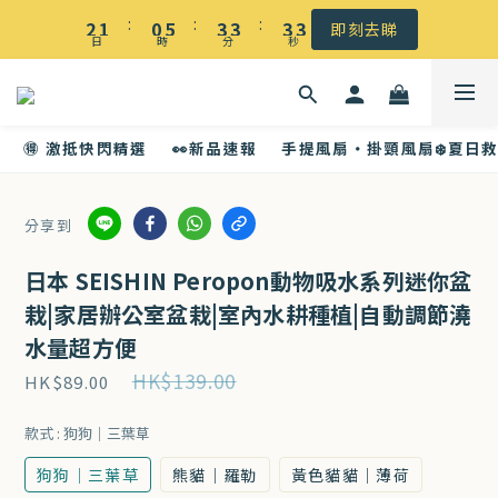
☀️ 盛夏感謝祭低至5折｜滿$500 港澳免運
:
:
:
2
1
0
5
3
3
3
3
即刻去睇
日
時
分
秒
1
0
4
2
2
2
2
☀️ 盛夏感謝祭低至5折｜滿$500 港澳免運
0
3
1
1
1
1
2
0
0
0
0
🉐 激抵快閃精選
👀新品速報
手提風扇・掛頸風扇❄️夏日
1
0
分享到
日本 SEISHIN Peropon動物吸水系列迷你盆
栽|家居辦公室盆栽|室內水耕種植|自動調節澆
水量超方便
HK$139.00
HK$89.00
款式
: 狗狗｜三葉草
狗狗｜三葉草
熊貓｜羅勒
黃色貓貓｜薄荷