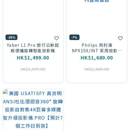
~
-29%
-7%
品
Yaber L1 Pro 旅行公幹超
Philips 飛利浦
牌
輕便攜旋轉智能投影機
NPX150/INT 家用投影機
香港行貨|Wi-Fi 螢幕鏡像|
HK$1,499.00
HK$1,680.00
內置揚聲器
Philips
HK$2,099.00
HK$1,800.00
(1)
YABER
(1)
usatisfy
(1)