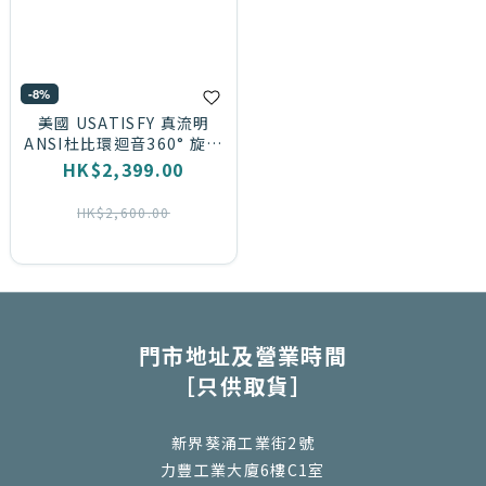
-8%
美國 USATISFY 真流明
ANSI杜比環迴音360° 旋轉
投影自對焦4K巨幕多媒體智
HK$2,399.00
升級投影儀 PRO【預計7個
工作日到貨】
HK$2,600.00
門市地址及營業時間
［只供取貨］
新界葵涌工業街2號
力豐工業大廈6樓C1室