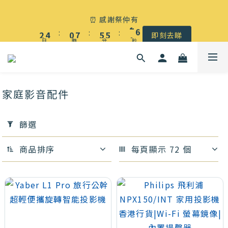
4
6
2
9
7
7
3
☀️ 盛夏感謝祭低至5折｜滿$500 全港免運
⏰ 感謝祭仲有
3
5
1
8
6
6
2
:
:
:
2
4
0
7
5
5
1
9
即刻去睇
日
時
分
秒
1
3
6
4
4
0
8
0
2
5
3
3
7
☀️ 盛夏感謝祭低至5折｜滿$500 全港免運
1
4
2
2
6
0
3
1
1
5
家庭影音配件
2
0
0
4
1
3
套
篩選
0
2
用
1
篩
商品排序
每頁顯示 72 個
0
選
(0/20)
價格
(HK$)