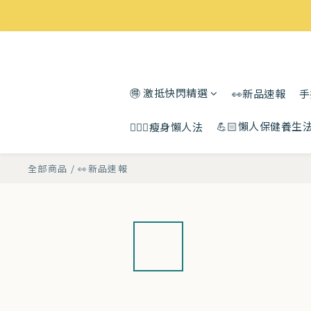
🉐 激抵快閃精選
👀新品速報
手
💪🏻懶人保健養生
🧘🏻‍♀️瘦身懶人法
全部商品
/
👀新品速報