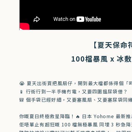
【夏天保命符❄
100檔暴風 x 
😭 夏天出街買把風扇仔，開到最大檔都係得個「
📱 行街行到一半手機冇電，又要四圍搵尿袋借？
🎒 個手袋已經好細，又要塞風扇、又要塞尿袋同
你嘅夏日終極救星降臨！🔥 日本 Yohome 最新
佢唔單止有超狂嘅 100 檔無極暴風 同埋 3 秒