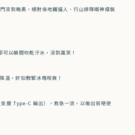
出門涼到晚黑，絕對係地鐵逼人、行山排隊嘅神級裝
風壓都可以瞬間吹乾汗水，涼到識笑！
速降溫，好似敷緊冰塊咁爽！
援 Type-C 輸出），救急一流，以後出街唔使