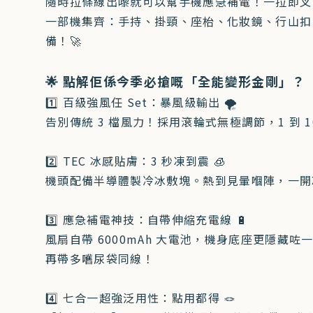
隨時拉條線出嚟就可以幫手機應急補電！一拉即叉
一部機集齊：手持、掛頸、座枱、化妝鏡、行山扣
備！🚀
🌟 點解佢係今季必搶嘅「全能變形金剛」？
1️⃣ 百級強風任 Set：暴風級輸出 🌪️
告別傳統 3 檔風力！採用滾輪式無極調節，1 到
2️⃣ TEC 冰感貼膚：3 秒凍到震 🧊
機頭配備半導體製冷冰敷塊。熱到見暈嗰陣，一開
3️⃣ 應急補電神技：自帶伸縮充電線 🔋
風扇自帶 6000mAh 大電池，機身底座更隱藏
再帶多嚿尿袋同線！
4️⃣ 七合一超強泛用性：點用都得 🪢