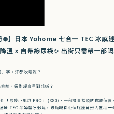
️】日本 Yohome 七合一 TEC 冰感
冰敷降溫 x 自帶線尿袋✨ 出街只需帶一
呵」字，汗都吹唔乾？
幾條線，袋到爆廠重到想喊？
推出 「尿袋小風炮 PRO」 (X80)，一部機直接頂晒你成個
急降溫嘅 TEC 半導體冰敷塊，最癲嘅係佢個底座竟然內置埋一