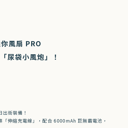
迷你風扇 PRO
部嘅「尿袋小風炮」！
夏日出街裝備！
條「伸縮充電線」，配合 6000mAh 巨無霸電池，