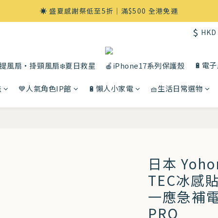
☀️ 盛夏感謝祭低至5折｜滿$500 全港免運
$
HKD
🔋電
提風扇・掛頸風扇❄️夏日救星
🍎iPhone17系列保護殼
法
💙人氣角色IP館
🔋懶人小家電
🧺生活日常選物
日本 Yoh
TEC冰感
一應急補
PRO