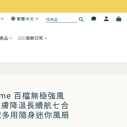
繁體中文
子產品
💆🏻‍♀️變靚日常
立即購買
ome 百檔無極強風
貼膚降溫長續航七合
電多用隨身迷你風扇