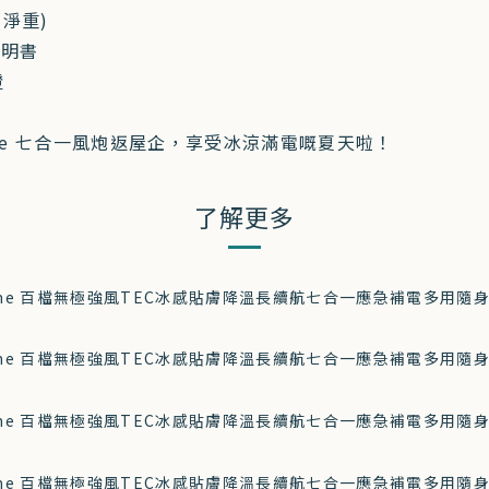
 (淨重)
說明書
證
ome 七合一風炮返屋企，享受冰涼滿電嘅夏天啦！
了解更多