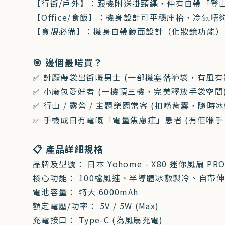
【行街/戶外】：跟機附送掛頸繩，仲有自帶「登
【Office/食飯】：機身設計可平穩座枱，冷氣
【貪靚必備】：機身自帶鏡面設計（化妝鏡功能）
🎯 邊個最啱買？
✅ 討厭帶袋出街嘅男士 (一部機塞落褲袋，有風有
✅ 小廢包愛好者 (一機頂三機，完美釋放手袋空間
✅ 行山 / 露營 / 主題樂園常客 (扣喺背囊，隨
✅ 手機成日冇電嘅「電量焦慮症」患者 (有佢喺手
📋 產品詳細規格
品牌及型號： 日本 Yohome - X80 迷你風扇 PR
核心功能： 100檔風速、半導體冰敷製冷、自帶
電池容量： 特大 6000mAh
額定電壓/功率： 5V / 5W (Max)
充電接口： Type-C (為風扇充電)