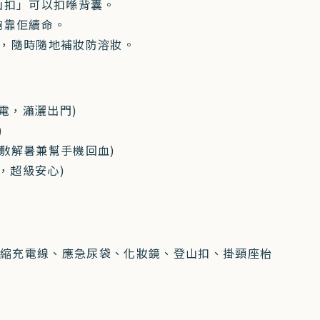
山扣」可以扣喺背囊。
唔夠靠佢續命。
，隨時隨地補妝防溶妝。
電，瀟灑出門)
)
時冰敷解暑兼幫手機回血)
，超級安心)
O
伸縮充電線、應急尿袋、化妝鏡、登山扣、掛頸座枱