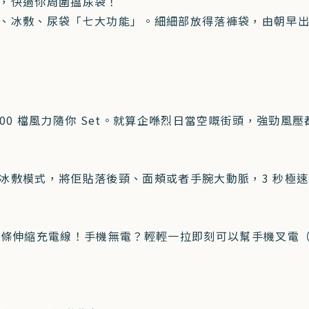
，快過你周圍搵尿袋！
、冰敷、尿袋「七大功能」。細細部放得落褲袋，由朝早
 100 檔風力隨你 Set。就算企喺烈日當空嘅街頭，強勁
冰敷模式，將佢貼落後頸、面頰或者手腕大動脈，3 秒極
咗一條伸縮充電線！手機無電？輕輕一拉即刻可以幫手機叉電（支