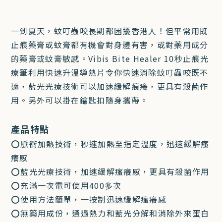
一到夏天，蚊叮蟲咬長期都困擾香港人！但平常用既
止痕藥膏或蚊膏都有機會對身體有害，或對藥用成分
的藥膏或蚊膏敏感。Vibis Bite Healer 10秒止痕光
療筆利用快速升溫導熱片令你快速消除蚊叮蟲咬既不
適，藍光光療技術可以加速緩解痕癢，更具有殺菌作
用。另外可以掛在鑰匙扣隨身攜帶。
產品特點
⭕脈衝加熱技術，秒速加熱至指定溫度，迅速緩解瘙
癢感
⭕藍光光療技術，加速緩解瘙癢感，更具有殺菌作用
⭕充滿一次電可使用400多次
⭕使用方法簡單，一按制迅速緩解瘙癢感
⭕無藥用成份，通過熱力和藍光分解和消除外來蛋白