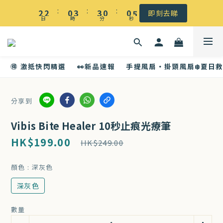
☀️ 盛夏感謝祭低至5折｜滿$500 全港免運
:
:
:
2
2
0
3
3
0
0
5
即刻去睇
日
時
分
秒
1
1
2
2
4
☀️ 盛夏感謝祭低至5折｜滿$500 全港免運
0
0
1
1
3
0
0
2
🉐 激抵快閃精選
👀新品速報
手提風扇・掛頸風扇❄️夏日
1
0
分享到
Vibis Bite Healer 10秒止痕光療筆
HK$199.00
HK$249.00
顏色
: 深灰色
深灰色
數量