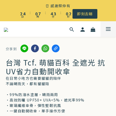
☀️ 盛夏感謝祭低至5折｜滿$500 全港免運
⏰ 感謝祭仲有
3
5
1
8
5
4
1
2
:
:
:
2
4
0
7
4
3
0
1
即刻去睇
日
時
分
秒
1
3
6
3
2
0
0
2
5
2
1
☀️ 盛夏感謝祭低至5折｜滿$500 全港免運
1
4
1
0
0
3
0
分享到
2
1
台灣 Tcf. 萌貓百科 全遮光 抗
0
UV省力自動開收傘
在日常小地方也需要貓貓的陪伴
不論晴雨天，都有貓貓陪
‧99%防潑水塗層，晴雨兩用
‧高效防曬 UPF50+ UVA<5%，遮光率99%
‧玻璃纖維傘骨，彈性堅韌抗風
‧一鍵自動開收傘，單手操作方便