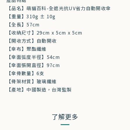
產品特點
【品名】萌貓百科-全遮光抗UV省力自動開收傘
【重量】310g ± 10g
【全長】57cm
【收納尺寸】29cm x 5cm x 5cm
【開收方式】自動開收
【傘布】聚酯纖維
【傘面弧度半徑】54cm
【傘面張開直徑】97cm
【傘骨數量】6支
【骨架材質】玻璃纖維
【產地】中國製造，台灣監製
了解更多