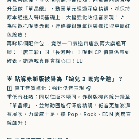
升級做「單晶銀」，動圈單元經過深度精調，喺保持
原本通透人聲嘅基礎上，大幅強化咗低音表現！🎵
為咗襯托呢隻赤獅，連條鍍銀無氧銅線都換埋專屬紅
色線皮！
再睇睇個配件包... 竟然一口氣送齊唐族兩大旗艦耳
膠：「唐三彩」同「長河吟」！呢個 CP 值真係高到
破表，錯過咗真係會揼心口！❤️‍🔥
🌟 點解赤獅版被譽為「婉兒 2 嘅完全體」？
1️⃣ 真正音質進化：強化低音表現 🎧
重低音狂熱：同以往版本唔同，赤獅版機內線升級至
「單晶銀」，並對動圈進行深度精調！低音更加澎湃
有層次，力量感十足，聽 Pop、Rock、EDM 爽度直
線飆升！