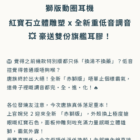
獅版動圈耳機
紅寶石立體雕塑 x 全新重低音調音
💥 豪送雙份旗艦耳膠！
🦁 覺得之前幾款特別版都只係「換湯不換藥」？低音
控覺得普通版唔夠喉？
唐族終於出大絕！全新「赤獅版」唔單止個樣霸氣，
連骨子裡嘅調音都完・全・進・化！🔥
各位發燒友注意，今次唐族真係落足重本！
上官婉兒 2 迎來全新 「赤獅版」，外殼換上極度搶
眼嘅紅寶石色，面板仲雕刻咗充滿力量感嘅立體雄
獅，霸氣外露！
最驚喜嘅係，今次佢唔係淨係換殼！內部機內線直接