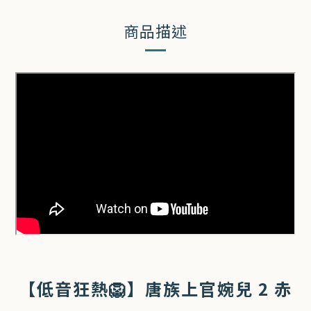
商品描述
【低音狂熱🦁】唐族上官婉兒 2 赤