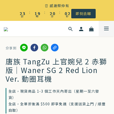
☀️ 盛夏感謝祭低至5折｜滿$500 全港免運
⏰ 感謝祭仲有
3
4
2
3
1
1
3
:
:
:
2
3
1
9
2
0
0
2
即刻去睇
日
時
分
秒
1
2
0
8
1
1
0
1
7
0
0
☀️ 盛夏感謝祭低至5折｜滿$500 全港免運
0
6
5
分享到
4
3
唐族 TangZu 上官婉兒 2 赤獅
2
版｜Waner SG 2 Red Lion
1
Ver. 動圈耳機
0
全店，現貨商品 1-3 個工作天內寄出（星期一至六發
貨）
全店，全單折後滿 $500 即享免運（支援送貨上門 / 順豐
自取）