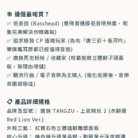
🎯 邊個最啱買？
✅ 低音控 (Basshead) (覺得普通版低音唔夠震，呢
隻完美解決你嘅痛點)
✅ 追求極致 CP 值嘅玩家 (為咗「唐三彩＋長河吟」
雙旗艦耳膠都已經值得盲狙)
✅ 唐族死忠粉絲 / 收藏家 (咁霸氣嘅立體獅子頭面
板，無理由唔儲)
✅ 聽流行曲 / 電子音樂為主嘅人 (強化低頻後，音樂
氛圍感極佳)
📋 產品詳細規格
品牌及型號： 唐族 TANGZU - 上官婉兒 2 (赤獅版
Red Lion Ver.)
外殼工藝： 紅寶石色立體雄獅雕塑面板
核心升級： 機內線升級單晶銀、動圈單元深度精調