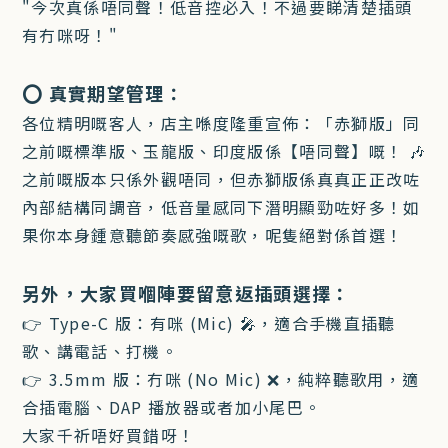
"今次真係唔同聲！低音控必入！不過要睇清楚插頭
有冇咪呀！"
⭕️ 真實期望管理：
各位精明嘅客人，店主喺度隆重宣佈：「赤獅版」同
之前嘅標準版、玉龍版、印度版係【唔同聲】嘅！ 🎶
之前嘅版本只係外觀唔同，但赤獅版係真真正正改咗
內部結構同調音，低音量感同下潛明顯勁咗好多！如
果你本身鍾意聽節奏感強嘅歌，呢隻絕對係首選！
另外，大家買嗰陣要留意返插頭選擇：
👉 Type-C 版：有咪 (Mic) 🎤，適合手機直插聽
歌、講電話、打機。
👉 3.5mm 版：冇咪 (No Mic) ❌，純粹聽歌用，適
合插電腦、DAP 播放器或者加小尾巴。
大家千祈唔好買錯呀！