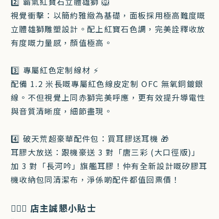
2️⃣ 霸氣紅寶石立體雄獅 🦁
視覺衝擊：以簡約雅緻為基礎，面板採用極高難度嘅
立體雄獅雕塑設計。配上紅寶石色調，完美詮釋收放
有度嘅力量感，顏值極高。
3️⃣ 專屬紅色定制線材 ⚡
配備 1.2 米長嘅專屬紅色線皮定制 OFC 無氧銅鍍銀
線。不但視覺上同赤獅完美呼應，更有效提升導電性
與音質清晰度，細節盡現。
4️⃣ 破天荒超豪華配件包：買耳膠送耳機 🎁
耳膠大放送：跟機豪送 3 對「唐三彩 (大口徑版)」
加 3 對「長河吟」旗艦耳膠！仲有全新設計嘅矽膠耳
機收納包同清潔布，淨係啲配件都值回票價！
🙋🏻‍♀️ 店主誠懇小貼士