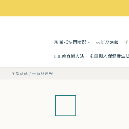
🉐 激抵快閃精選
👀新品速報
手
💪🏻懶人保健養生
🧘🏻‍♀️瘦身懶人法
全部商品
/
👀新品速報