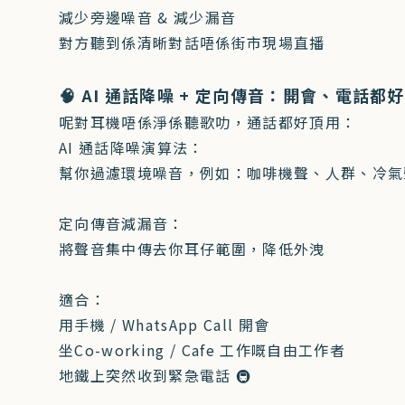
減少旁邊噪音 & 減少漏音
對方聽到係清晰對話唔係街市現場直播
🧠 AI 通話降噪 + 定向傳音：開會、電話都
呢對耳機唔係淨係聽歌叻，通話都好頂用：
AI 通話降噪演算法：
幫你過濾環境噪音，例如：咖啡機聲、人群、冷氣
定向傳音減漏音：
將聲音集中傳去你耳仔範圍，降低外洩
適合：
用手機 / WhatsApp Call 開會
坐Co-working / Cafe 工作嘅自由工作者
地鐵上突然收到緊急電話 🚇