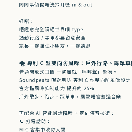
同同事傾偈唔洗拎耳機 in & out
好啱：
唔鍾意完全隔絕世界嗰 type
通勤行路 / 等車都要留意安全
家長一邊睇住小朋友，一邊聽野
🌪 專利 C 型雙向防風噪：戶外行路、踩單
普通開放式耳機 一遇風就「呼呼聲」超嘈。
Soundpeats 呢對用咗 專利 C 型雙向防風噪設計
官方指風噪抑制能力 提升約 25%
戶外散步、跑步、踩單車，風聲唔會蓋過音樂
再配合 AI 智能通話降噪 + 定向傳音技術：
📞 打電話時：
MIC 會集中收你人聲