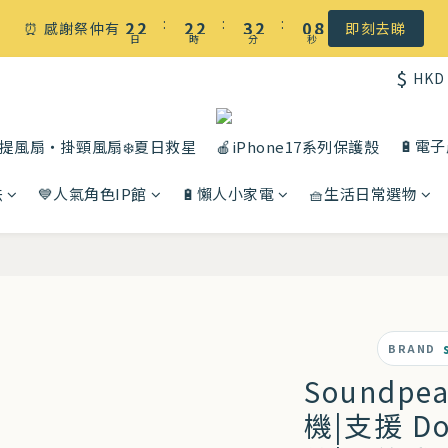
8
☀️ 盛夏感謝祭低至5折｜滿$500 全港免運
:
:
:
2
2
2
2
3
2
0
⏰ 感謝祭仲有
即刻去睇
日
時
分
秒
7
1
1
1
1
2
1
6
$
HKD
0
0
0
0
1
0
☀️ 盛夏感謝祭低至5折｜滿$500 全港免運
5
0
4
🔋電
提風扇・掛頸風扇❄️夏日救星
🍎iPhone17系列保護殼
3
2
法
💙人氣角色IP館
🔋懶人小家電
🧺生活日常選物
1
0
BRAND
Soundpea
機|支援 Do