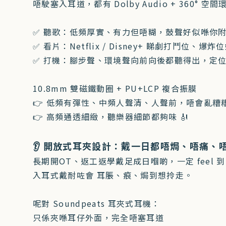
唔駛塞入耳道，都有 Dolby Audio + 360° 空
✅ 聽歌：低頻厚實、有力但唔糊，鼓聲好似喺你附近
✅ 看片：Netflix / Disney+ 睇劇打鬥位、
✅ 打機：腳步聲、環境聲向前向後都聽得出，定
10.8mm 雙磁鐵動圈 + PU+LCP 複合振膜
👉 低頻有彈性、中頻人聲清、人聲前，唔會亂糟
👉 高頻通透細緻，聽樂器細節都夠味 🎻
👂 開放式耳夾設計：戴一日都唔焗、唔痛、
長期開OT、返工返學戴足成日嗰啲，一定 feel 
入耳式戴耐咗會 耳脹、痕、焗到想拎走。
呢對 Soundpeats 耳夾式耳機：
只係夾喺耳仔外面，完全唔塞耳道