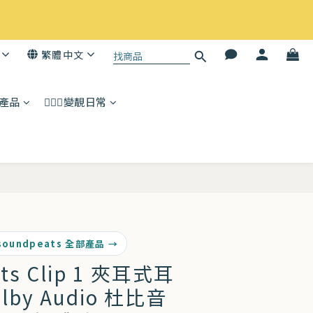
繁體中文
子產品
💆🏻‍♀️變靚日常
立即購買
soundpeats 全部產品 →
ts Clip 1 夾耳式耳
lby Audio 杜比音