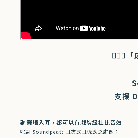
👂
S
支援 
🎬 戴唔入耳，都可以有戲院級杜比音效
呢對 Soundpeats 耳夾式耳機勁之處係：