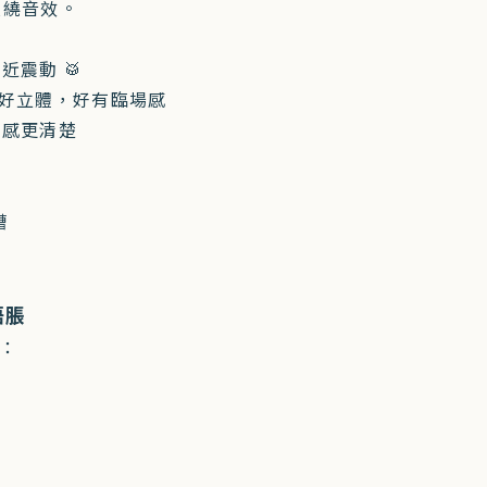
間環繞音效。
震動 🥁
爆炸位好立體，好有臨場感
位感更清楚
糟
唔脹
到：