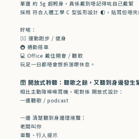
單邊 約 5g 超輕身，真係戴到唔記得咗自己戴緊
採用 符合人體工學 C 型弧形設計 🌓，貼耳但唔夾
好啱：
🏃‍♀️ 運動跑步 / 健身
🚇 通勤搭車
💻 Office 戴住開會 / 聽歌
玩足一日都唔會想拆落嚟休息。
🛜 開放式聆聽：聽歌之餘，又聽到身邊發生
相比主動降噪噪耳機，呢對係 開放式設計：
一邊聽歌 / podcast
一邊 清楚聽到身邊環境聲：
老闆叫你
車聲、行人提示