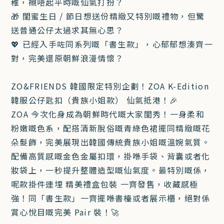
稚，襯唔起平時嘅仙氣打扮？
🎁 閨蜜生日 / 節日想送份精緻又特別嘅禮物，但驚
送普通公仔太過求其無心思？
💖 已經入手咗同系列嘅「書生款」，心郁郁想湊齊一
對，完美還原朝鮮浪漫情懷？
ZO&FRIENDS 韓國限定特別企劃！ZOA K-Edition
韓服公仔匙扣（貴族小姐款） 仙氣抵港！🎉
ZOA 今次化身成為朝鮮時代嘅大家閨秀！一身柔和
粉嫩嘅色系，配搭清新脫俗嘅青綠色裙擺同精緻嘅花
朵髮飾，完美展現出韓國傳統貴族小姐嘅溫婉氣質。
配備高質感嘅金色金屬扣環，掛喺手袋、背囊或者化
妝袋上，一秒提升整體造型嘅仙氣度。最特別嘅係，
呢款掛件連埋 精美禮盒包裝 一齊發售，收藏感極
強！同「書生款」一齊擺喺書檯或者展示櫃，絕對係
賞心悅目嘅完美 Pair 裝！🚀