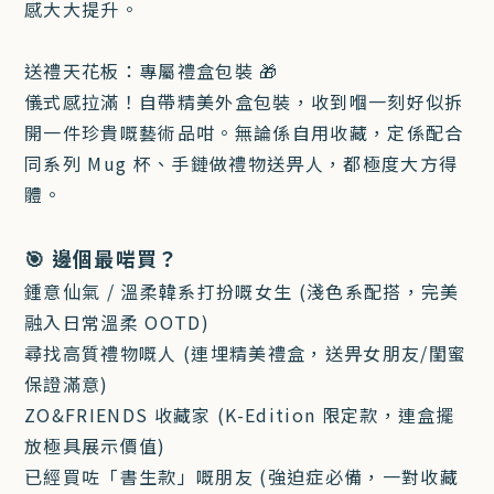
感大大提升。
送禮天花板：專屬禮盒包裝 🎁
儀式感拉滿！自帶精美外盒包裝，收到嗰一刻好似拆
開一件珍貴嘅藝術品咁。無論係自用收藏，定係配合
同系列 Mug 杯、手鏈做禮物送畀人，都極度大方得
體。
🎯 邊個最啱買？
鍾意仙氣 / 溫柔韓系打扮嘅女生 (淺色系配搭，完美
融入日常溫柔 OOTD)
尋找高質禮物嘅人 (連埋精美禮盒，送畀女朋友/閨蜜
保證滿意)
ZO&FRIENDS 收藏家 (K-Edition 限定款，連盒擺
放極具展示價值)
已經買咗「書生款」嘅朋友 (強迫症必備，一對收藏