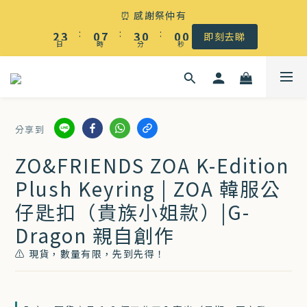
☀️ 盛夏感謝祭低至5折｜滿$500 全港免運
⏰ 感謝祭仲有
3
4
1
8
3
6
:
:
:
2
3
0
7
2
9
5
9
即刻去睇
日
時
分
秒
1
2
6
1
8
4
8
0
1
5
0
7
3
7
☀️ 盛夏感謝祭低至5折｜滿$500 全港免運
0
4
6
2
6
3
5
1
5
分享到
2
4
0
4
1
3
3
ZO&FRIENDS ZOA K-Edition
0
2
2
Plush Keyring | ZOA 韓服公
1
1
仔匙扣（貴族小姐款）|G-
0
0
Dragon 親自創作
⚠️ 現貨，數量有限，先到先得！