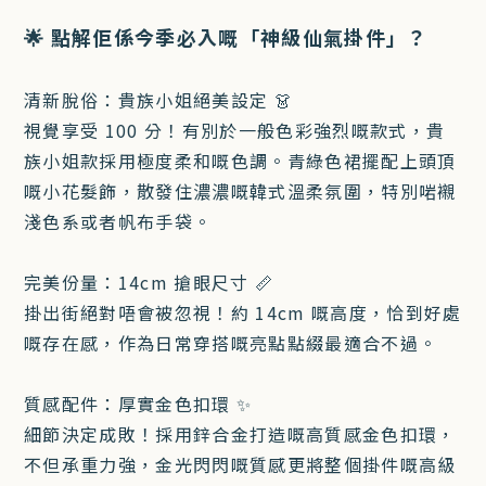
🌟 點解佢係今季必入嘅「神級仙氣掛件」？
清新脫俗：貴族小姐絕美設定 👗
視覺享受 100 分！有別於一般色彩強烈嘅款式，貴
族小姐款採用極度柔和嘅色調。青綠色裙擺配上頭頂
嘅小花髮飾，散發住濃濃嘅韓式溫柔氛圍，特別啱襯
淺色系或者帆布手袋。
完美份量：14cm 搶眼尺寸 📏
掛出街絕對唔會被忽視！約 14cm 嘅高度，恰到好處
嘅存在感，作為日常穿搭嘅亮點點綴最適合不過。
質感配件：厚實金色扣環 ✨
細節決定成敗！採用鋅合金打造嘅高質感金色扣環，
不但承重力強，金光閃閃嘅質感更將整個掛件嘅高級