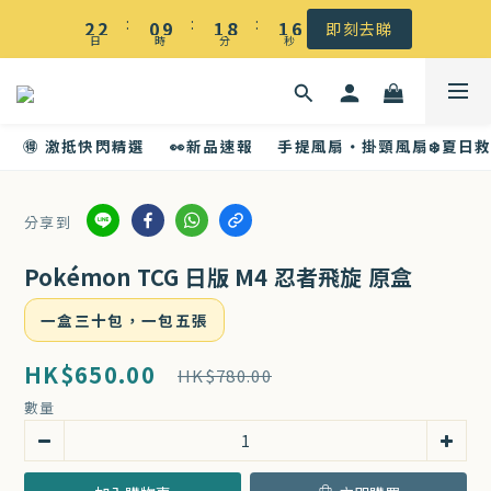
☀️ 盛夏感謝祭低至5折｜滿$500 全港免運
:
:
:
2
2
0
9
1
8
1
6
即刻去睇
日
時
分
秒
1
1
8
0
7
0
5
☀️ 盛夏感謝祭低至5折｜滿$500 全港免運
0
0
7
6
4
6
5
3
🉐 激抵快閃精選
👀新品速報
手提風扇・掛頸風扇❄️夏日
5
4
2
4
3
1
3
2
0
分享到
2
1
1
0
Pokémon TCG 日版 M4 忍者飛旋 原盒
0
一盒三十包，一包五張
HK$650.00
HK$780.00
數量