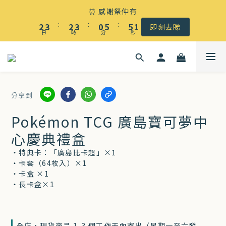
☀️ 盛夏感謝祭低至5折｜滿$500 全港免運
⏰ 感謝祭仲有
3
4
3
4
1
6
6
2
:
:
:
2
3
2
3
0
5
5
1
即刻去睇
日
時
分
秒
1
2
1
2
4
4
0
0
1
0
1
3
3
☀️ 盛夏感謝祭低至5折｜滿$500 全港免運
0
0
2
2
1
1
分享到
0
0
Pokémon TCG 廣島寶可夢中
心慶典禮盒
・特典卡：「廣島比卡超」×1
・卡套（64枚入）×1
・卡盒 ×1
・長卡盒×1
全店，現貨商品 1-3 個工作天內寄出（星期一至六發