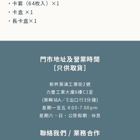
・卡套（64枚入）×1
・卡盒 ×1
・長卡盒×1
門市地址及營業時間
［只供取貨］
新界葵涌工業街2號
力豐工業大廈6樓C1室
(葵興站A／E出口行3分鐘)
星期一至五 4:00-7:00pm
星期六、日、公眾假期 : 休息
聯絡我們 / 業務合作