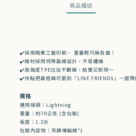
商品描述
✔️採用精美工藝印刷， 重量輕巧無負擔
！
✔️
線材採用特殊扁線設計，不易纏繞
✔️
高強度TPE拉扯不斷線，結實又耐用～
✔️
快點把最經典可愛的「LINE FRIENDS」一起
規格
適用接頭｜Lightning
重量｜約70公克 (含包裝)
長度｜1.2米
包裝內容物｜吊飾傳輸線*1