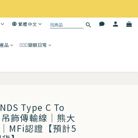
繁體中文
子產品
💆🏻‍♀️變靚日常
立即購買
ENDS Type C To
ing 吊飾傳輸線｜熊大
N｜MFi認證【預計5