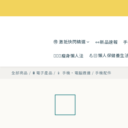
🉐 激抵快閃精選
👀新品速報
手
💪🏻懶人保健養生
🧘🏻‍♀️瘦身懶人法
全部商品
/
🔋電子產品
/
📱 手機・電腦週邊
/
手機配件