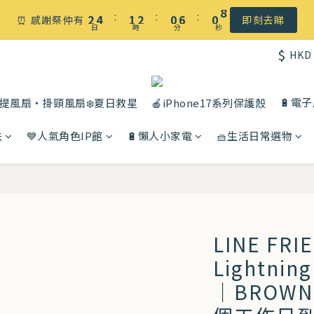
☀️ 盛夏感謝祭低至5折｜滿$500 全港免運
:
:
:
2
4
1
2
0
6
0
7
⏰ 感謝祭仲有
即刻去睇
日
時
分
秒
1
3
0
1
5
6
$
HKD
0
2
0
4
5
☀️ 盛夏感謝祭低至5折｜滿$500 全港免運
1
3
4
0
2
3
🔋電
提風扇・掛頸風扇❄️夏日救星
🍎iPhone17系列保護殼
1
2
法
💙人氣角色IP館
🔋懶人小家電
🧺生活日常選物
0
1
0
LINE FRI
Lightn
｜BROW