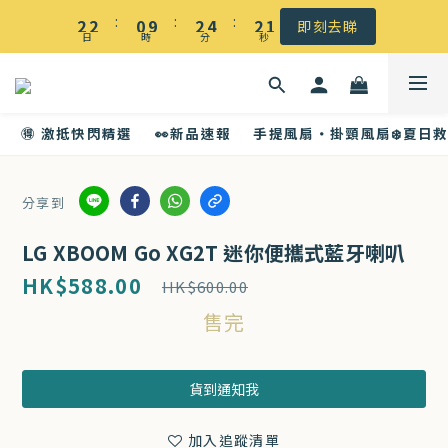
☀️ 盛夏感謝祭低至5折｜滿$500 全港免運
:
:
:
2
2
0
9
2
4
2
1
即刻去睇
日
時
分
秒
1
1
8
1
3
1
0
☀️ 盛夏感謝祭低至5折｜滿$500 全港免運
0
0
7
0
2
0
6
1
🉐 激抵快閃精選
👀新品速報
手提風扇・掛頸風扇❄️夏日
5
0
4
3
分享到
2
1
LG XBOOM Go XG2T 迷你便攜式藍牙喇叭
0
HK$588.00
HK$600.00
售完
貨到通知我
加入追蹤清單