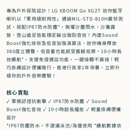
專為戶外探險設計！LG XBOOM Go XG2T 迷你藍牙
喇叭以「軍用級耐用性」通過MIL-STD-810H嚴苛測
試，搭配IP67防水防塵*，無懼沙塵雨水，沙灘露
營、登山遠足皆能穩定輸出強勁音效！內建Sound
Boost強化技術及低音加強演算法，迷你機身釋放
360度立體聲，低音量也能感受震撼低頻。10小時長
效續航*，支援免提通話功能，一鍵接聽不漏接！輕
巧掛繩設計便攜隨行，香港行貨享1年保養，立即升
級你的戶外音樂體驗！
核心賣點
✓ 軍規認證抗衝擊 ✓ IP67防水防塵 ✓ Sound
Boost強化音效 ✓ 10小時超長播放 ✓ 輕量掛繩便攜
設計
*IP67防塵防水，不建議泳池/海邊使用 *續航數據依