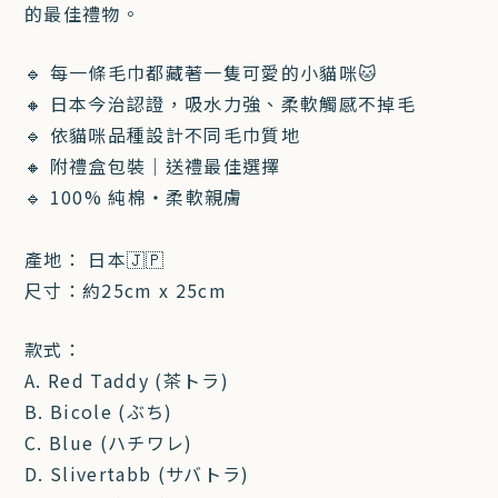
的最佳禮物。
🔹 每一條毛巾都藏著一隻可愛的小貓咪🐱
🔸 日本今治認證，吸水力強、柔軟觸感不掉毛
🔹 依貓咪品種設計不同毛巾質地
🔸 附禮盒包裝｜送禮最佳選擇
🔹 100% 純棉・柔軟親膚
產地： 日本🇯🇵
尺寸：
約25cm x 25cm
款式：
A. Red Taddy (茶トラ)
B. Bicole (ぶち)
C. Blue (ハチワレ)
D. Slivertabb (サバトラ)