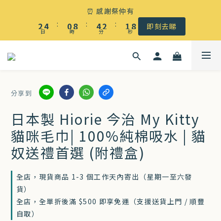
☀️ 盛夏感謝祭低至5折｜滿$500 全港免運
⏰ 感謝祭仲有
3
5
1
9
5
3
2
9
:
:
:
2
4
0
8
4
2
1
8
即刻去睇
日
時
分
秒
1
3
7
3
1
0
7
0
2
6
2
0
6
☀️ 盛夏感謝祭低至5折｜滿$500 全港免運
1
5
1
5
0
4
0
4
分享到
3
3
2
2
日本製 Hiorie 今治 My Kitty
1
1
貓咪毛巾| 100%純棉吸水 | 貓
0
0
奴送禮首選 (附禮盒)
全店，現貨商品 1-3 個工作天內寄出（星期一至六發
貨）
全店，全單折後滿 $500 即享免運（支援送貨上門 / 順豐
自取）