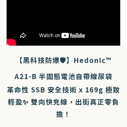
【黑科技防爆🛡️】Hedonic™
A21-B 半固態電池自帶線尿袋
革命性 SSB 安全技術 x 169g 極致
輕盈✨ 雙向快充線，出街真正零負
擔！