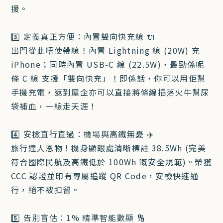
援。
3️⃣ 定義真正方便：內置雙向快充線 🔌
出門從此唔使帶線！內置 Lightning 線 (20W) 充
iPhone；同時內置 USB-C 線 (22.5W)，最勁係呢
條 C 線 支援「雙向快充」！即係話，你可以用佢幫
手機充電，返到屋企亦可以直接將條線插落火牛幫尿
袋補血，一線走天涯！
4️⃣ 安檢直行直過：機場與高鐵無憂 ✈️
旅行達人恩物！機身顯眼處清晰標註 38.5Wh (完美
符合國際民航及高鐵低於 100Wh 嘅安全規範)。榮獲
CCC 認證並印有專屬追蹤 QR Code，安檢快速通
行，絕不被扣留。
5️⃣ 告別盲估：1% 精準智能數顯 🔢