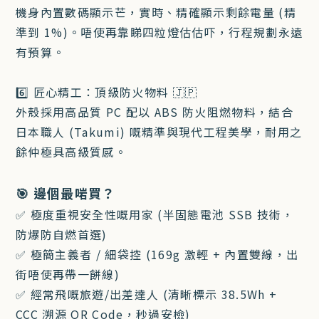
機身內置數碼顯示芒，實時、精確顯示剩餘電量 (精
準到 1%)。唔使再靠睇四粒燈估估吓，行程規劃永遠
有預算。
6️⃣ 匠心精工：頂級防火物料 🇯🇵
外殼採用高品質 PC 配以 ABS 防火阻燃物料，結合
日本職人 (Takumi) 嘅精準與現代工程美學，耐用之
餘仲極具高級質感。
🎯 邊個最啱買？
✅ 極度重視安全性嘅用家 (半固態電池 SSB 技術，
防爆防自燃首選)
✅ 極簡主義者 / 細袋控 (169g 激輕 + 內置雙線，出
街唔使再帶一餅線)
✅ 經常飛嘅旅遊/出差達人 (清晰標示 38.5Wh +
CCC 溯源 QR Code，秒過安檢)