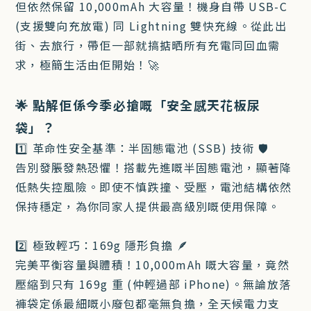
但依然保留 10,000mAh 大容量！機身自帶 USB-C
(支援雙向充放電) 同 Lightning 雙快充線。從此出
街、去旅行，帶佢一部就搞掂晒所有充電同回血需
求，極簡生活由佢開始！🚀
🌟 點解佢係今季必搶嘅「安全感天花板尿
袋」？
1️⃣ 革命性安全基準：半固態電池 (SSB) 技術 🛡️
告別發脹發熱恐懼！搭載先進嘅半固態電池，顯著降
低熱失控風險。即使不慎跌撞、受壓，電池結構依然
保持穩定，為你同家人提供最高級別嘅使用保障。
2️⃣ 極致輕巧：169g 隱形負擔 🪶
完美平衡容量與體積！10,000mAh 嘅大容量，竟然
壓縮到只有 169g 重 (仲輕過部 iPhone)。無論放落
褲袋定係最細嘅小廢包都毫無負擔，全天候電力支