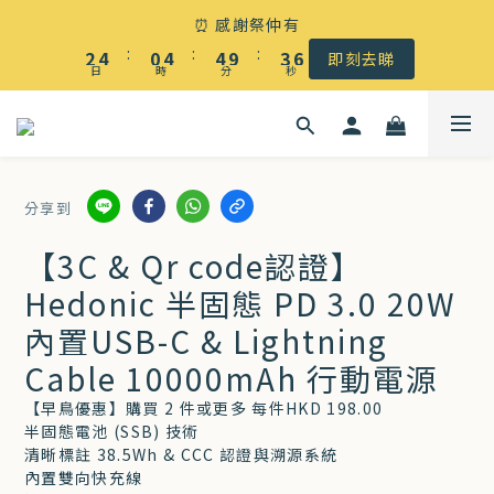
☀️ 盛夏感謝祭低至5折｜滿$500 全港免運
⏰ 感謝祭仲有
3
5
1
5
5
4
7
:
:
:
2
4
0
4
4
9
3
6
即刻去睇
日
時
分
秒
1
3
3
3
8
2
5
0
2
2
2
7
1
4
☀️ 盛夏感謝祭低至5折｜滿$500 全港免運
1
1
1
6
0
3
0
0
0
5
2
分享到
4
1
3
0
【3C & Qr code認證】
2
Hedonic 半固態 PD 3.0 20W
1
內置USB-C & Lightning
0
Cable 10000mAh 行動電源
【早鳥優惠】購買 2 件或更多 每件HKD 198.00 
半固態電池 (SSB) 技術
清晰標註 38.5Wh & CCC 認證與溯源系統
內置雙向快充線