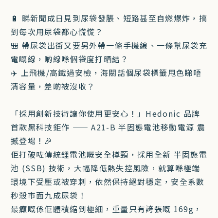
🔋 睇新聞成日見到尿袋發脹、短路甚至自燃爆炸，搞
到每次用尿袋都心慌慌？
🎒 帶尿袋出街又要另外帶一條手機線、一條幫尿袋充
電嘅線，啲線喺個袋度打晒結？
✈️ 上飛機/高鐵過安檢，海關話個尿袋標籤甩色睇唔
清容量，差啲被沒收？
「採用創新技術讓你使用更安心！」Hedonic 品牌
首款黑科技鉅作 —— A21-B 半固態電池移動電源 震
撼登場！🎉
佢打破咗傳統鋰電池嘅安全樽頸，採用全新 半固態電
池 (SSB) 技術，大幅降低熱失控風險，就算喺極端
環境下受壓或被穿刺，依然保持絕對穩定，安全系數
秒殺市面九成尿袋！
最癲嘅係佢體積縮到極細，重量只有誇張嘅 169g，