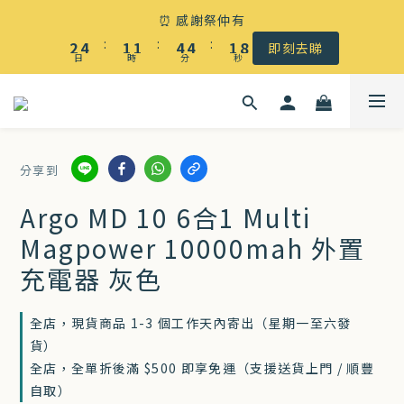
☀️ 盛夏感謝祭低至5折｜滿$500 全港免運
⏰ 感謝祭仲有
3
5
2
2
5
5
2
9
:
:
:
2
4
1
1
4
4
1
8
即刻去睇
日
時
分
秒
1
3
0
0
3
3
0
7
0
2
2
2
6
☀️ 盛夏感謝祭低至5折｜滿$500 全港免運
1
1
1
5
0
0
0
4
分享到
3
2
Argo MD 10 6合1 Multi
1
Magpower 10000mah 外置
0
充電器 灰色
全店，現貨商品 1-3 個工作天內寄出（星期一至六發
貨）
全店，全單折後滿 $500 即享免運（支援送貨上門 / 順豐
自取）