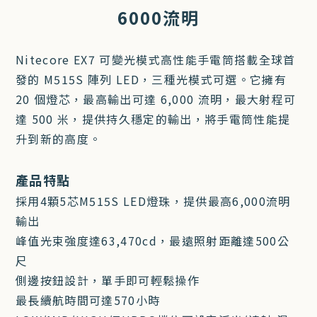
6000流明
Nitecore EX7 可變光模式高性能手電筒搭載全球首
發的 M515S 陣列 LED，三種光模式可選。它擁有
20 個燈芯，最高輸出可達 6,000 流明，最大射程可
達 500 米，提供持久穩定的輸出，將手電筒性能提
升到新的高度。
產品特點
採用4顆5芯M515S LED燈珠，提供最高6,000流明
輸出
峰值光束強度達63,470cd，最遠照射距離達500公
尺
側邊按鈕設計，單手即可輕鬆操作
最長續航時間可達570小時