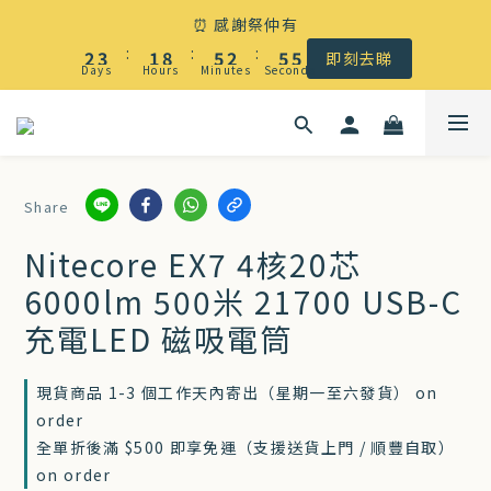
☀️ 盛夏感謝祭低至5折｜滿$500 全港免運
⏰ 感謝祭仲有
3
4
2
9
6
3
6
6
:
:
:
2
3
1
8
5
2
5
5
即刻去睇
Days
Hours
Minutes
Seconds
1
2
0
7
4
1
4
4
0
1
6
3
0
3
3
☀️ 盛夏感謝祭低至5折｜滿$500 全港免運
0
5
2
2
2
4
1
1
1
Share
3
0
0
0
2
Nitecore EX7 4核20芯
1
6000lm 500米 21700 USB-C
0
充電LED 磁吸電筒
現貨商品 1-3 個工作天內寄出（星期一至六發貨） on
order
全單折後滿 $500 即享免運（支援送貨上門 / 順豐自取）
on order