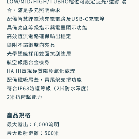
LOW/MID/HIGH/TUBRO檔位可設定泛光/遠射.混
合，滿足多元照明需求
配備智慧鋰電池充電電路及USB-C充電埠
具備亮度等級指示與電量顯示功能
高效恆流電路確保輸出穩定
隨附不鏽鋼雙向夾具
光學透鏡採用雙面抗刮塗層
航空級鋁合金機身
HA III軍規硬質陽極氧化處理
配備磁吸尾蓋，具尾架支撐功能
符合IP68防護等級（2米防水深度）
2米抗衝擊能力
產品規格
最大輸出：6,000流明
最大照射距離：500米