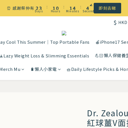
☀️ 盛夏感謝祭低至5折｜滿$500 全港免運
:
:
:
2
3
1
0
1
4
4
1
⏰ 感謝祭仲有
即刻去睇
Days
Hours
Minutes
Seconds
1
2
0
0
3
3
0
$
HKD
0
1
2
2
☀️ 盛夏感謝祭低至5折｜滿$500 全港免運
0
1
1
0
0
ay Cool This Summer｜Top Portable Fans
🍎iPhone17 Ser
💪🏻懶人保健養
🧘Lazy Weight Loss & Slimming Essentials
 Merch Mu
🔋懶人小家電
🧺Daily Lifestyle Picks & H
Dr. Zeal
紅球薑V面