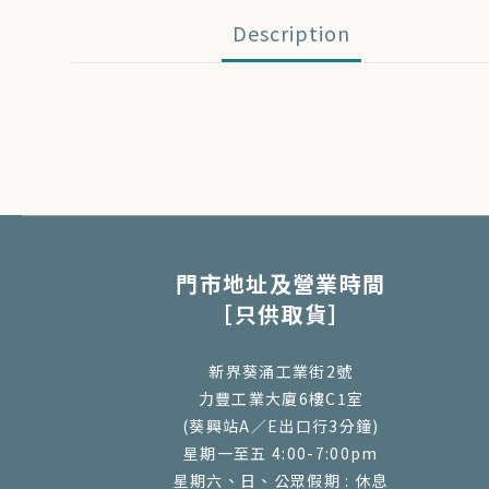
Description
門市地址及營業時間
［只供取貨］
新界葵涌工業街2號
力豐工業大廈6樓C1室
(葵興站A／E出口行3分鐘)
星期一至五 4:00-7:00pm
星期六、日、公眾假期 : 休息