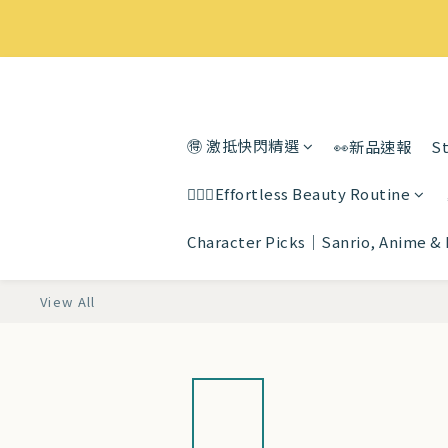
🉐 激抵快閃精選
👀新品速報
St
💆🏻‍♀️Effortless Beauty Routine
Character Picks｜Sanrio, Anime &
View All