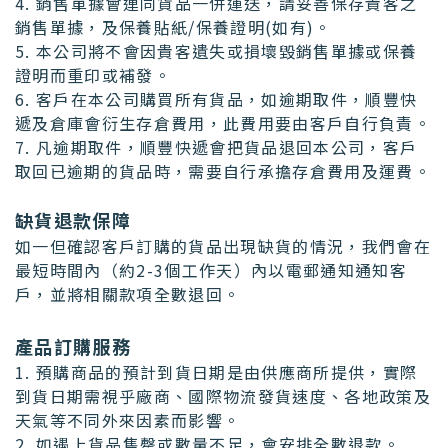
4. 銷售單據會連同貨品一併運送，請妥善保存貴客之
銷售單據，及保養貼紙/保養證明(如有)。
5. 本公司將不會因貴客遺失或損壞毀銷售單據或保養
證明而重印或補發。
6. 客戶在本公司購買所有貨品，如逾期取件，順豐快
遞及倉庫會衍生存倉費用，此費用要由客戶自行負責。
7. 凡逾期取件，順豐快遞會把貨品退回本公司，客戶
取回已逾期的貨品時，需要自行承擔存倉費用及運費。
缺貨退款保障
如一但確認客戶訂購的貨品出現缺貨的情況，我們會在
最短時間內（約2-3個工作天）內以電郵通知通知客
戶，並將相關款項全數退回。
產品訂購服務
1. 預購商品的預計到貨日期是由供應商所提供，實際
到貨日期需視乎廠商、國際物流發貨速度、各地政策及
天氣等不同外來因素而影響。
2. 如遇上貨品售罄或數量不足，會安排全數退款。