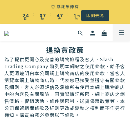
☀️ 盛夏感謝祭低至5折｜滿$500 全港免運
⏰ 感謝祭仲有
3
5
1
8
5
8
2
3
:
:
:
2
4
0
7
4
7
1
2
即刻去睇
日
時
分
秒
1
3
6
3
6
0
1
0
2
5
2
5
0
☀️ 盛夏感謝祭低至5折｜滿$500 全港免運
1
4
1
4
0
3
0
3
退換貨政策
2
2
為了提供更開心及完善的購物旅程及客人，Slash
1
1
Trading Company 將列明本網站之使用條款，給予客
0
0
人更清楚明白本公司網上購物商店的使用條款。當客人
瀏覽本網上購物商店時，代表您已接受並遵守有關條款
及細則，客人必須評估及承擔所有使用本網上購物商店
中的內容及有關風險，因實際情況所限，網上商店之銷
售價格、促銷活動、條件與限制、送貨優惠政策等，本
公司保留相關條款及細則更改或變動之權利而不作另行
通知。購買前務必參閱以下條款。