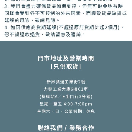
3. 我們會盡力確保貨品如期到達，但無可避免地有時
同樣會受到各不可控制的外來因素，而導致貨品缺貨或
延誤的風險，敬請見諒。
4. 如因供應商貨期延誤(不超過原訂貨期計起2個月)，
恕不設退款退貨，敬請留意及體諒。
門市地址及營業時間
［只供取貨］
新界葵涌工業街2號
力豐工業大廈6樓C1室
(葵興站A／E出口行3分鐘)
星期一至五 4:00-7:00pm
星期六、日、公眾假期 : 休息
聯絡我們 / 業務合作